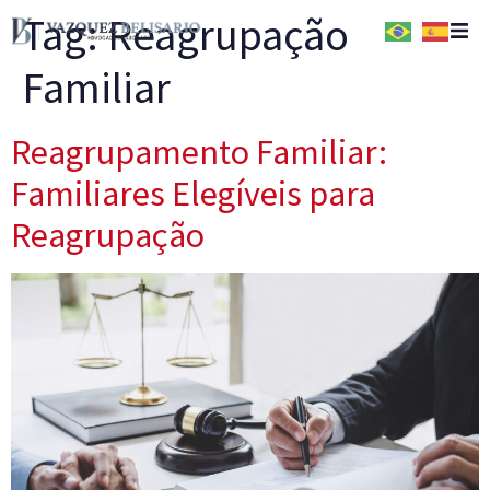
Tag:
Reagrupação
Familiar
Home
Quem Somos
Reagrupamento Familiar:
Familiares Elegíveis para
Serviços
Reagrupação
Conteúdos