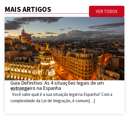
MAIS ARTIGOS
VER TODOS
Seu projeto de vida
na Espanha começa
Guia Definitivo: As 4 situações legais de um
aqui.
estrangeiro na Espanha
20/11/2025
Você sabe qual é a sua situação legal na Espanha? Com a
Receba atualizações frequentes sobre as leis
complexidade da Lei de Imigração, é comum[…]
de imigração espanholas. Para quem ficar por
dentro de tudo sobre vistos e cidadania com a
informação segura de quem entende do
assunto.