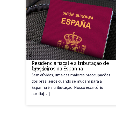
s no
Residência fiscal e a tributação de
brasileiros na Espanha
02/01/2026
ga e
Sem dúvidas, uma das maiores preocupações
a Ibérica
dos brasileiros quando se mudam para a
Espanha é a tributação. Nosso escritório
auxilia[…]