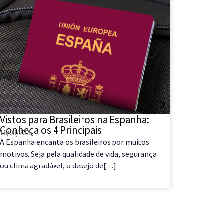
Vistos para Brasileiros na Espanha:
Como d
Conheça os 4 Principais
sendo 
16/09/2025
29/08/202
A Espanha encanta os brasileiros por muitos
COMO D
motivos. Seja pela qualidade de vida, segurança
SENDO N
ou clima agradável, o desejo de[…]
você mor
nômade