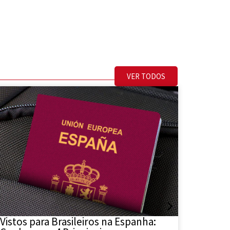
VER TODOS
Vistos para Brasileiros na Espanha:
Como d