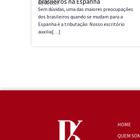
brasileiros na Espanha
02/01/2026
ga e
Sem dúvidas, uma das maiores preocupações
a Ibérica
dos brasileiros quando se mudam para a
Espanha é a tributação. Nosso escritório
auxilia[…]
HOME
QUEM SO