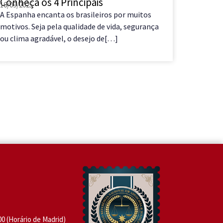
Conheça os 4 Principais
sendo 
16/09/2025
29/08/202
A Espanha encanta os brasileiros por muitos
COMO D
motivos. Seja pela qualidade de vida, segurança
SENDO N
ou clima agradável, o desejo de[…]
você mor
nômade
:00 (Horário de Madrid)