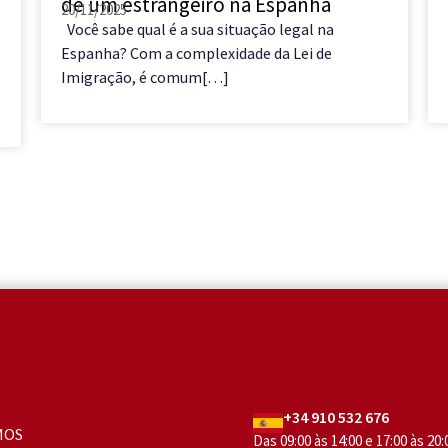
de um estrangeiro na Espanha
20/11/2025
Você sabe qual é a sua situação legal na
Espanha? Com a complexidade da Lei de
Imigração, é comum[…]
+34 910 532 676
MOS
Das 09:00 às 14:00 e 17:00 às 20