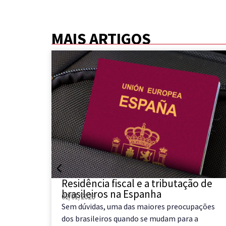
MAIS ARTIGOS
s no
Residência fiscal e a tributação de
brasileiros na Espanha
02/01/2026
ga e
Sem dúvidas, uma das maiores preocupações
a Ibérica
dos brasileiros quando se mudam para a