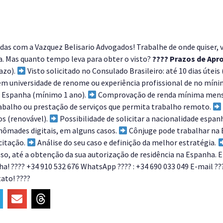
das com a Vazquez Belisario Advogados! Trabalhe de onde quiser, vi
a. Mas quanto tempo leva para obter o visto?
????️ Prazos de Apr
razo).
Visto solicitado no Consulado Brasileiro: até 10 dias úteis
 universidade de renome ou experiência profissional de no míni
a Espanha (mínimo 1 ano).
Comprovação de renda mínima mensal
abalho ou prestação de serviços que permita trabalho remoto.
os (renovável).
Possibilidade de solicitar a nacionalidade espan
ômades digitais, em alguns casos.
Cônjuge pode trabalhar na
citação.
Análise do seu caso e definição da melhor estratégia.
so, até a obtenção da sua autorização de residência na Espanha.
a! ???? +34 910 532 676 WhatsApp ???? : +34 690 033 049 E-mail ???
ato! ????