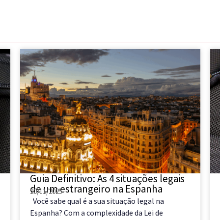
Guia Definitivo: As 4 situações legais
de um estrangeiro na Espanha
20/11/2025
Você sabe qual é a sua situação legal na
Espanha? Com a complexidade da Lei de