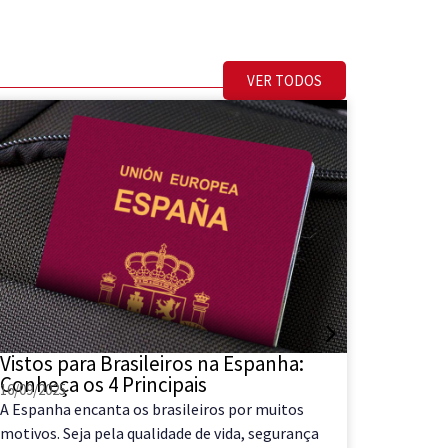
VER TODOS
Vistos para Brasileiros na Espanha:
Como d
Conheça os 4 Principais
sendo 
16/09/2025
29/08/202
A Espanha encanta os brasileiros por muitos
COMO D
motivos. Seja pela qualidade de vida, segurança
SENDO N