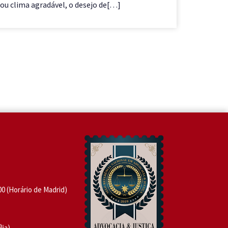
ou clima agradável, o desejo de[…]
você mor
nômade
:00 (Horário de Madrid)
lia)