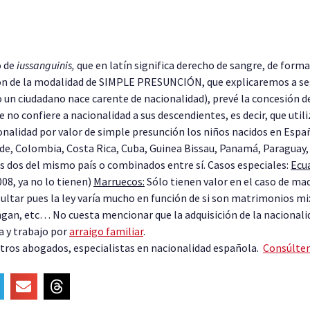
o de
iussanguinis,
que en latín significa derecho de sangre, de for
ión de la modalidad de SIMPLE PRESUNCIÓN, que explicaremos a segu
n ciudadano nace carente de nacionalidad), prevé la concesión de
no confiere a nacionalidad a sus descendientes, es decir, que utili
ionalidad por valor de simple presunción los niños nacidos en Espa
erde, Colombia, Costa Rica, Cuba, Guinea Bissau, Panamá, Paraguay,
s dos del mismo país o combinados entre sí. Casos especiales:
Ecu
08, ya no lo tienen)
Marruecos:
Sólo tienen valor en el caso de mad
ultar pues la ley varía mucho en función de si son matrimonios mixt
tengan, etc… No cuesta mencionar que la adquisición de la nacionali
ia y trabajo por
arraigo familiar
.
tros abogados, especialistas en nacionalidad española.
Consúlte