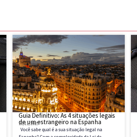
Guia Definitivo: As 4 situações legais
de um estrangeiro na Espanha
20/11/2025
Você sabe qual é a sua situação legal na
Espanha? Com a complexidade da Lei de