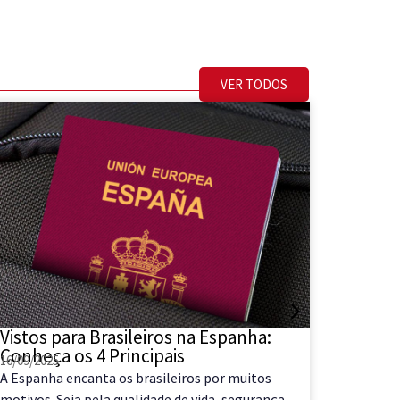
VER TODOS
Vistos para Brasileiros na Espanha:
Como d
Conheça os 4 Principais
sendo 
16/09/2025
29/08/202
A Espanha encanta os brasileiros por muitos
COMO D
motivos. Seja pela qualidade de vida, segurança
SENDO N