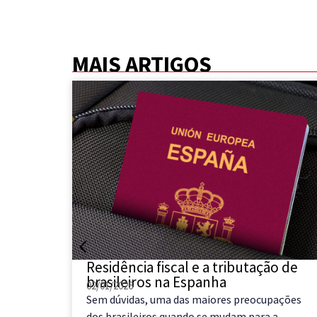
MAIS ARTIGOS
ra
Residência fiscal e a tributação de
brasileiros na Espanha
02/01/2026
ar seu
Sem dúvidas, uma das maiores preocupações
boas
dos brasileiros quando se mudam para a