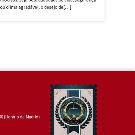
ou clima agradável, o desejo de[…]
você mor
nômade
:00 (Horário de Madrid)